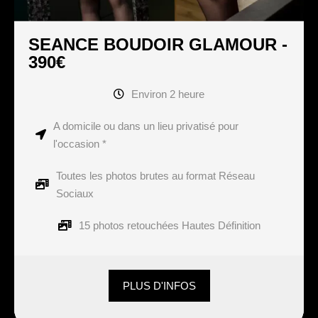
SEANCE BOUDOIR GLAMOUR -
390€
Environ 2 heure
A domicile ou dans un lieu privatisé pour
l'occasion *
Toutes les photos brutes au format Réseau
Sociaux
15 photos retouchées Hautes Définition
PLUS D'INFOS